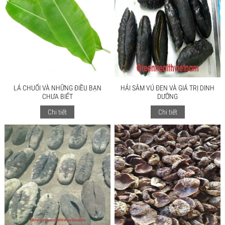
LÁ CHUỐI VÀ NHỮNG ĐIỀU BẠN
HẢI SÂM VÚ ĐEN VÀ GIÁ TRỊ DINH
CHƯA BIẾT
DƯỠNG
Chi tiết
Chi tiết