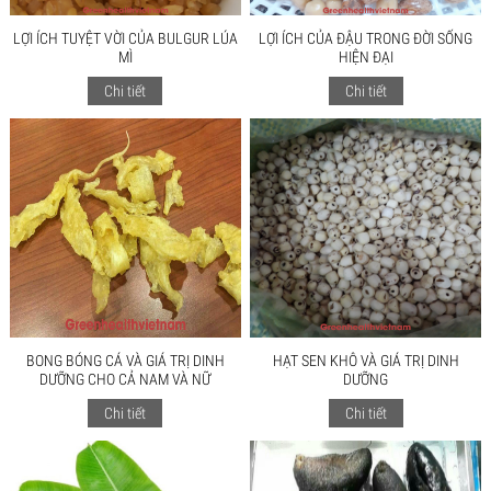
LỢI ÍCH TUYỆT VỜI CỦA BULGUR LÚA
LỢI ÍCH CỦA ĐẬU TRONG ĐỜI SỐNG
MÌ
HIỆN ĐẠI
Chi tiết
Chi tiết
BONG BÓNG CÁ VÀ GIÁ TRỊ DINH
HẠT SEN KHÔ VÀ GIÁ TRỊ DINH
DƯỠNG CHO CẢ NAM VÀ NỮ
DƯỠNG
Chi tiết
Chi tiết