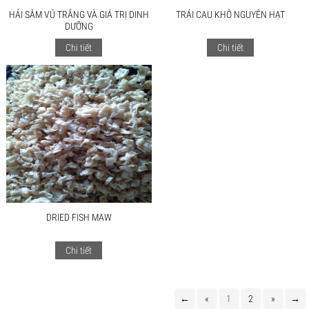
HẢI SÂM VÚ TRẮNG VÀ GIÁ TRỊ DINH
TRÁI CAU KHÔ NGUYÊN HẠT
DƯỠNG
Chi tiết
Chi tiết
DRIED FISH MAW
Chi tiết
←
«
1
2
»
→