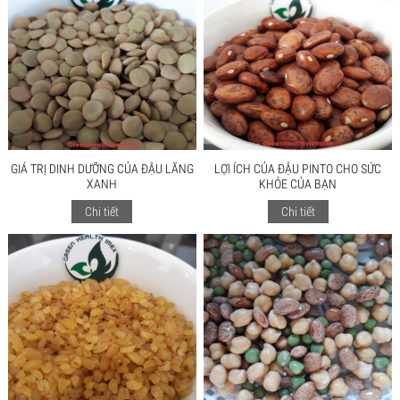
GIÁ TRỊ DINH DƯỠNG CỦA ĐẬU LĂNG
LỢI ÍCH CỦA ĐẬU PINTO CHO SỨC
XANH
KHỎE CỦA BẠN
Chi tiết
Chi tiết