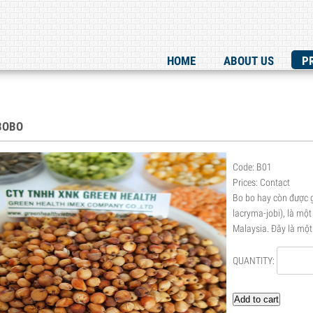
HOME
ABOUT US
P
BOBO
Code: B01
Prices: Contact
Bo bo hay còn được g
lacryma-jobi), là một
Malaysia. Đây là một
QUANTITY:
Add to cart