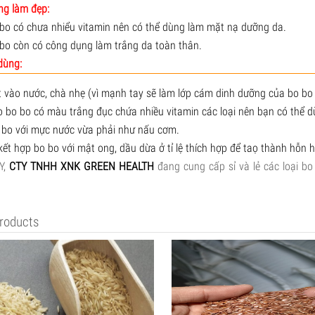
g làm đẹp:
 bo có chưa nhiểu vitamin nên có thể dùng làm mặt nạ dưỡng da.
 bo còn có công dụng làm trắng da toàn thân.
dùng:
t vào nước, chà nhẹ (vì mạnh tay sẽ làm lớp cám dinh dưỡng của bo bo 
o bo bo có màu trắng đục chứa nhiều vitamin các loại nên bạn có thể d
 bo với mực nước vừa phải như nấu cơm.
 kết hợp bo bo với mật ong, dầu dừa ở tỉ lệ thích hợp để taọ thành hỗn 
Y,
CTY TNHH XNK GREEN HEALTH
đang cung cấp sỉ và lẻ các loại bo
roducts