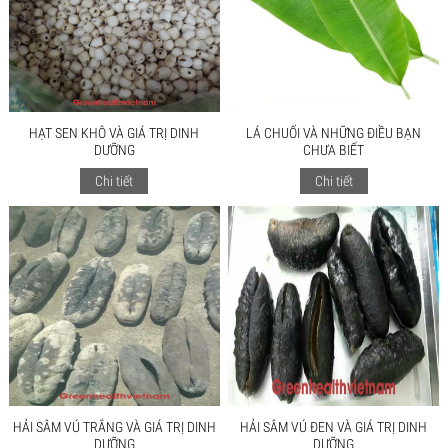
HẠT SEN KHÔ VÀ GIÁ TRỊ DINH
LÁ CHUỐI VÀ NHỮNG ĐIỀU BẠN
DƯỠNG
CHƯA BIẾT
Chi tiết
Chi tiết
HẢI SÂM VÚ TRẮNG VÀ GIÁ TRỊ DINH
HẢI SÂM VÚ ĐEN VÀ GIÁ TRỊ DINH
DƯỠNG
DƯỠNG