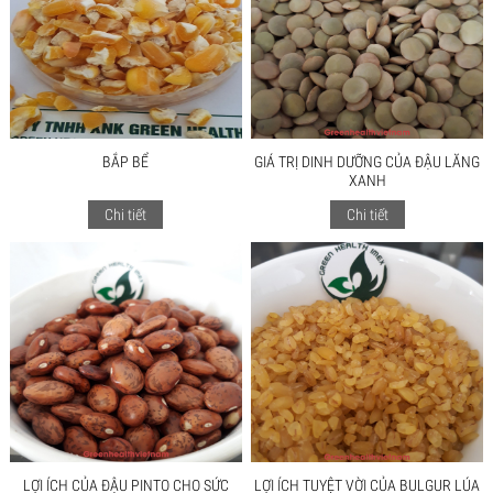
BẮP BỂ
GIÁ TRỊ DINH DƯỠNG CỦA ĐẬU LĂNG
XANH
Chi tiết
Chi tiết
LỢI ÍCH CỦA ĐẬU PINTO CHO SỨC
LỢI ÍCH TUYỆT VỜI CỦA BULGUR LÚA