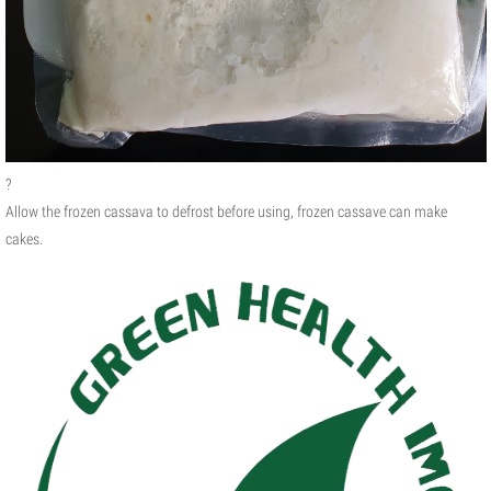
?
Allow the frozen cassava to defrost before using, frozen cassave can make
cakes.