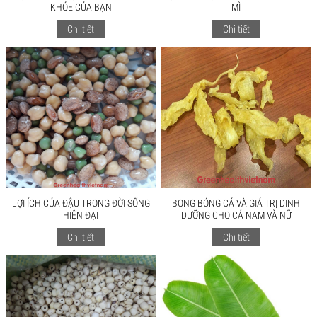
KHỎE CỦA BẠN
MÌ
Chi tiết
Chi tiết
LỢI ÍCH CỦA ĐẬU TRONG ĐỜI SỐNG
BONG BÓNG CÁ VÀ GIÁ TRỊ DINH
HIỆN ĐẠI
DƯỠNG CHO CẢ NAM VÀ NỮ
Chi tiết
Chi tiết